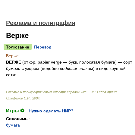
Реклама и полиграфия
Верже
Толкование
Перевод
Верже
ВЕРЖЕ
(от фр. papier verge — букв. полосатая бумага) — сорт
бумаги
с узором (подобно
водяным знакам
) в виде крупной
сетки.
Реклама и полиграфия: опыт словаря-справочника.— М.: Гелла-принт
.
Стефанов С.И.
.
2004
.
Игры ⚽
Нужно сделать НИР?
Синонимы
:
бумага