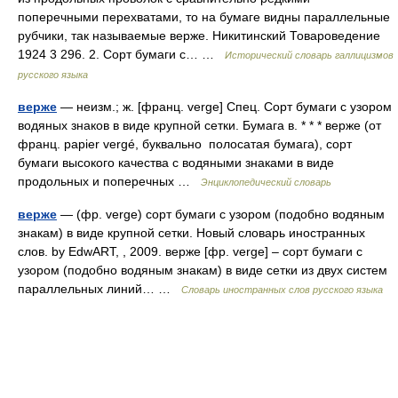
поперечными перехватами, то на бумаге видны параллельные
рубчики, так называемые верже. Никитинский Товароведение
1924 3 296. 2. Сорт бумаги с… …
Исторический словарь галлицизмов
русского языка
верже
— неизм.; ж. [франц. verge] Спец. Сорт бумаги с узором
водяных знаков в виде крупной сетки. Бумага в. * * * верже (от
франц. papier vergé, буквально полосатая бумага), сорт
бумаги высокого качества с водяными знаками в виде
продольных и поперечных …
Энциклопедический словарь
верже
— (фр. verge) сорт бумаги с узором (подобно водяным
знакам) в виде крупной сетки. Новый словарь иностранных
слов. by EdwART, , 2009. верже [фр. verge] – сорт бумаги с
узором (подобно водяным знакам) в виде сетки из двух систем
параллельных линий… …
Словарь иностранных слов русского языка