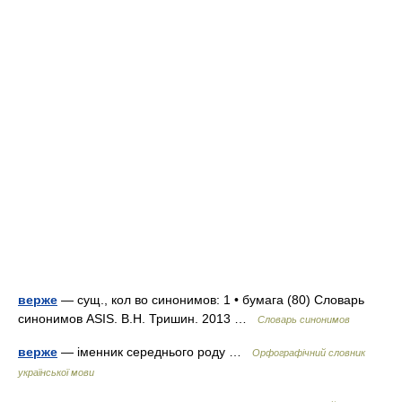
верже
— сущ., кол во синонимов: 1 • бумага (80) Словарь
синонимов ASIS. В.Н. Тришин. 2013 …
Словарь синонимов
верже
— іменник середнього роду …
Орфографічний словник
української мови